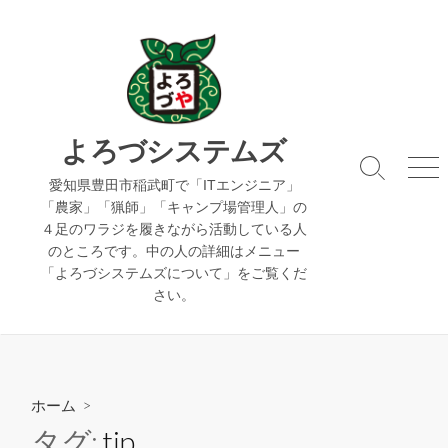
コ
ン
テ
ン
ツ
へ
よろづシステムズ
ス
検
メ
キ
愛知県豊田市稲武町で「ITエンジニア」
索
ニ
「農家」「猟師」「キャンプ場管理人」の
ッ
切
ュ
４足のワラジを履きながら活動している人
り
ー
プ
のところです。中の人の詳細はメニュー
替
え
「よろづシステムズについて」をご覧くだ
さい。
ホーム
>
タグ:
tip