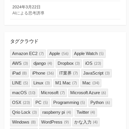
2024年3月22日
AIによる思考誘導
タグクラウド
Amazon EC2
Apple
Apple Watch
(7)
(56)
(5)
AWS
django
Dropbox
iOS
(3)
(4)
(3)
(23)
iPad
iPhone
IT業界
JavaScript
(8)
(36)
(7)
(3)
LINE
Linux
M1 Mac
Mac
(5)
(3)
(7)
(34)
macOS
Microsoft
Microsoft Azure
(10)
(7)
(6)
OSX
PC
Programming
Python
(23)
(5)
(5)
(6)
Qrio Lock
raspberry pi
Twitter
(3)
(4)
(4)
Windows
WordPress
かな入力
(8)
(9)
(4)