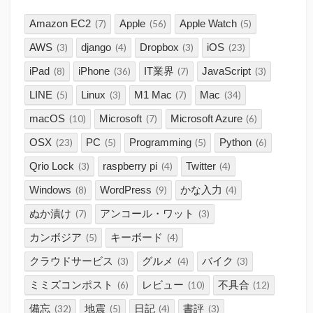
Amazon EC2
Apple
Apple Watch
(7)
(56)
(5)
AWS
django
Dropbox
iOS
(3)
(4)
(3)
(23)
iPad
iPhone
IT業界
JavaScript
(8)
(36)
(7)
(3)
LINE
Linux
M1 Mac
Mac
(5)
(3)
(7)
(34)
macOS
Microsoft
Microsoft Azure
(10)
(7)
(6)
OSX
PC
Programming
Python
(23)
(5)
(5)
(6)
Qrio Lock
raspberry pi
Twitter
(3)
(4)
(4)
Windows
WordPress
かな入力
(8)
(9)
(4)
ぬか漬け
アンコール・ワット
(7)
(3)
カンボジア
キーボード
(5)
(4)
クラウドサービス
グルメ
バイク
(3)
(4)
(3)
ミミズコンポスト
レビュー
不具合
(6)
(10)
(12)
備忘
地震
日記
書評
(32)
(5)
(4)
(3)