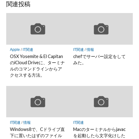
関連投稿
Apple
/
IT関連
IT関連
/
情報
OSX Yosemite & El Capitan
chefでサーバー設定をして
のiCloud Driveに、ターミナ
みた。
ルのコマンドラインからア
クセスする方法。
IT関連
/
情報
IT関連
Windows8で、Cドライブ直
Macのターミナルからjavac
下に置いたはずのファイル
を起動したら文字化けした