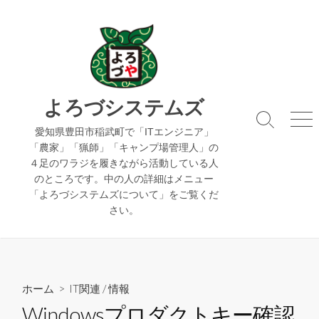
コ
ン
テ
ン
ツ
へ
よろづシステムズ
ス
検
メ
キ
愛知県豊田市稲武町で「ITエンジニア」
索
ニ
「農家」「猟師」「キャンプ場管理人」の
ッ
切
ュ
４足のワラジを履きながら活動している人
り
ー
プ
のところです。中の人の詳細はメニュー
替
え
「よろづシステムズについて」をご覧くだ
さい。
ホーム
>
IT関連
/
情報
Windowsプロダクトキー確認