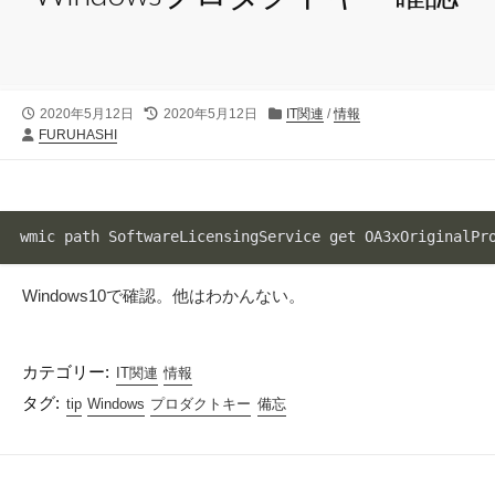
公
最
カ
2020年5月12日
2020年5月12日
IT関連
/
情報
投
開
終
テ
FURUHASHI
稿
日
更
ゴ
者
新
リ
日
ー
wmic path SoftwareLicensingService get OA3xOriginalPr
Windows10で確認。他はわかんない。
カテゴリー:
IT関連
情報
タグ:
tip
Windows
プロダクトキー
備忘